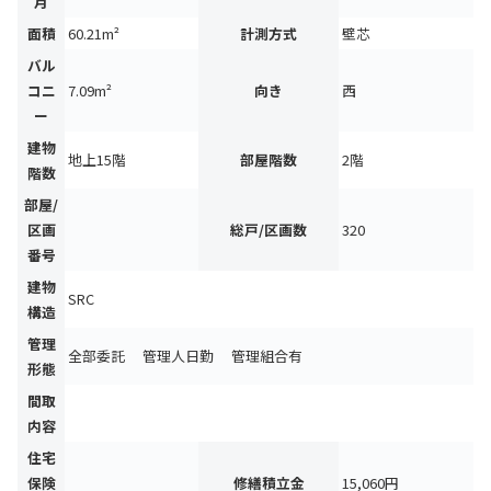
月
面積
60.21m²
計測方式
壁芯
バル
コニ
7.09m²
向き
西
ー
建物
地上15階
部屋階数
2階
階数
部屋/
区画
総戸/区画数
320
番号
建物
SRC
構造
管理
全部委託 管理人日勤 管理組合有
形態
間取
内容
住宅
保険
修繕積立金
15,060円