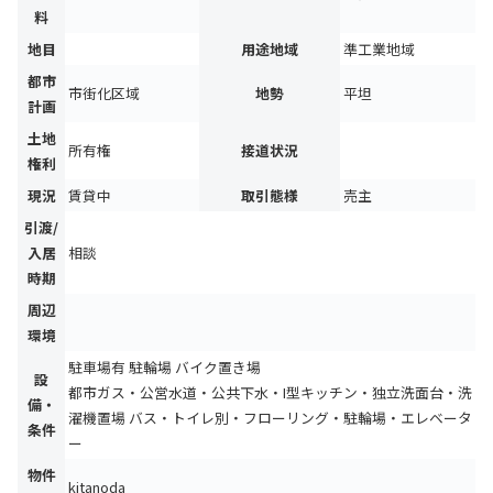
料
地目
用途地域
準工業地域
都市
市街化区域
地勢
平坦
計画
土地
所有権
接道状況
権利
現況
賃貸中
取引態様
売主
引渡/
入居
相談
時期
周辺
環境
駐車場有
駐輪場
バイク置き場
設
都市ガス・公営水道・公共下水・I型キッチン・独立洗面台・洗
備・
濯機置場 バス・トイレ別・フローリング・駐輪場・エレベータ
条件
ー
物件
kitanoda