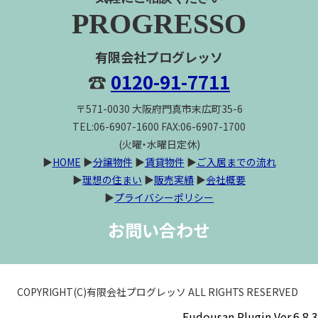
PROGRESSO
有限会社プログレッソ
☎
0120-91-7711
〒571-0030 大阪府門真市末広町35-6
TEL:06-6907-1600 FAX:06-6907-1700
(火曜・水曜日定休)
▶
HOME
▶
分譲物件
▶
賃貸物件
▶
ご入居までの流れ
▶
理想の住まい
▶
販売実績
▶
会社概要
▶
プライバシーポリシー
お問い合わせ
COPYRIGHT(C)有限会社プログレッソ ALL RIGHTS RESERVED
Fudousan Plugin Ver.6.8.3