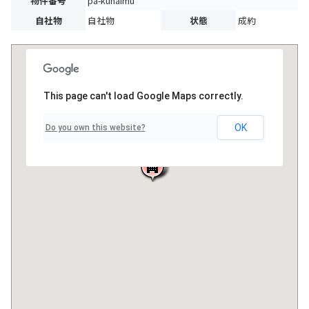
物件番号
pa-kuhaimu
自社物
自社物
状態
成約
This page can't load Google Maps correctly.
OK
Do you own this website?