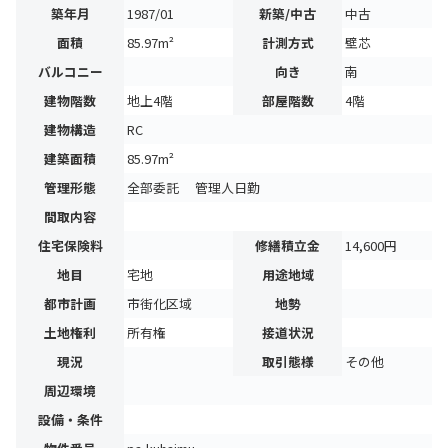
築年月
1987/01
新築/中古
中古
面積
85.97m²
計測方式
壁芯
バルコニー
向き
南
建物階数
地上4階
部屋階数
4階
建物構造
RC
建築面積
85.97m²
管理形態
全部委託 管理人日勤
間取内容
住宅保険料
修繕積立金
14,600円
地目
宅地
用途地域
都市計画
市街化区域
地勢
土地権利
所有権
接道状況
現況
取引態様
その他
周辺環境
設備・条件