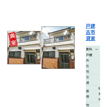
戸建
古市
貸家
賃料
一
戸建
所
在
地
交
通
駐
面
車
積
場
物