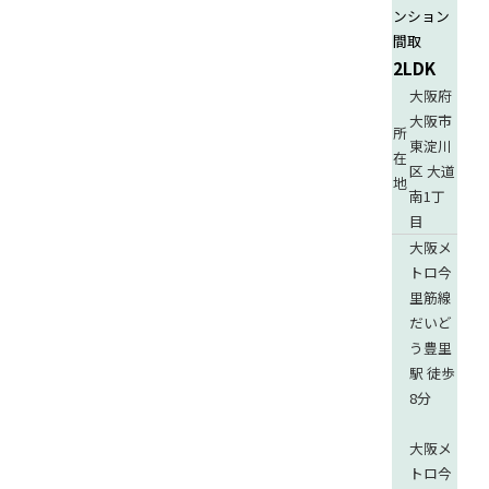
ンション
間取
2LDK
大阪府
大阪市
所
東淀川
在
区 大道
地
南1丁
目
大阪メ
トロ今
里筋線
だいど
う豊里
駅 徒歩
8分
大阪メ
トロ今