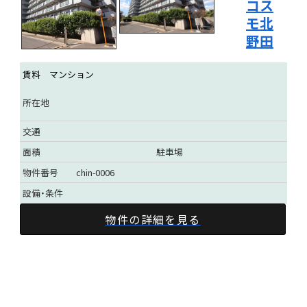
コス
モ北
野田
賃料
マンション
所在地
交通
面積
駐車場
物件番号
chin-0006
設備・条件
物件の詳細を見る