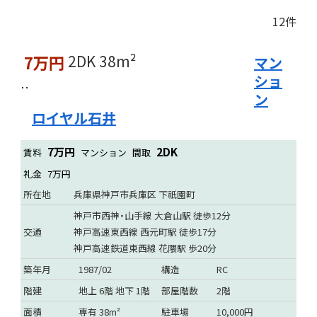
12件
2DK
38m²
7万円
マン
ショ
ン
ロイヤル石井
7万円
2DK
賃料
マンション
間取
礼金
7万円
所在地
兵庫県神戸市兵庫区 下祇園町
神戸市西神・山手線 大倉山駅 徒歩12分
交通
神戸高速東西線 西元町駅 徒歩17分
神戸高速鉄道東西線 花隈駅 歩20分
築年月
1987/02
構造
RC
階建
地上 6階 地下 1階
部屋階数
2階
面積
専有 38m²
駐車場
10,000円