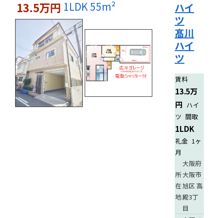
1LDK
55m²
13.5万円
ハイ
ツ
髙川
ハイ
ツ
賃料
13.5万
円
ハイ
ツ
間取
1LDK
礼金
1ヶ
月
大阪府
所
大阪市
在
旭区 高
地
殿3丁
目