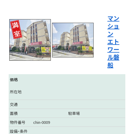
マン
ショ
ン
エト
ワー
ル磐
船
価格
所在地
交通
面積
駐車場
物件番号
chin-0009
設備・条件