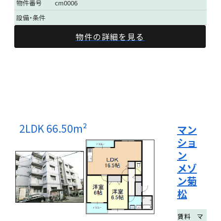
物件番号
cm0006
設備・条件
物件の詳細を見る
2LDK
66.50m²
マン
ショ
ン
メゾ
ン菊
松
賃料
マ