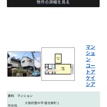
物件の詳細を見る
マン
ショ
ン
コー
トア
ケイ
シア
賃料
マンション
大阪府豊中市 螢池東町１
所在地