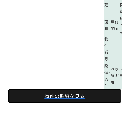
建
階
階
数
駐
面
専有
車
積
55m²
場
物
件
番
号
設
ペット可
備・
能
駐車場
条
有
件
物件の詳細を見る