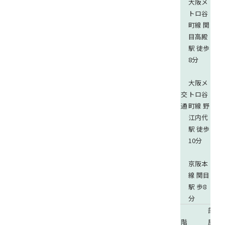
大阪メ
トロ谷
町線 関
目高殿
駅 徒歩
8分
大阪メ
交
トロ谷
通
町線 野
江内代
駅 徒歩
10分
京阪本
線 関目
駅 歩8
分
部
階
屋
1