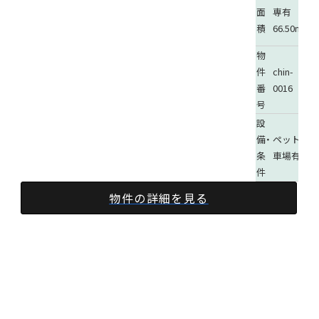
駐
面
専有
車
積
66.50m²
場
物
件
chin-
番
0016
号
設
備・
ペット可
条
車場有
件
物件の詳細を見る