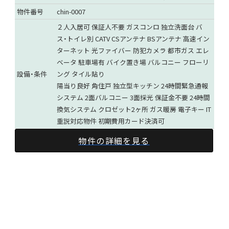
物件番号
chin-0007
２人入居可
保証人不要
ガスコンロ
独立洗面台
バ
ス・トイレ別
CATV
CSアンテナ
BSアンテナ
高速イン
ターネット
光ファイバー
防犯カメラ
都市ガス
エレ
ベータ
駐車場有
バイク置き場
バルコニー
フローリ
設備・条件
ング
タイル貼り
陽当り良好 角住戸 独立型キッチン 24時間緊急通報
システム 2面バルコニー 3面採光 保証金不要 24時間
換気システム クロゼット2ヶ所 ガス暖房 電子キー IT
重説対応物件 初期費用カード決済可
物件の詳細を見る