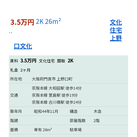
2K
26m²
3.5万円
文化
住宅
上野
口文化
3.5万円
2K
賃料
文化住宅
間取
礼金
2ヶ月
所在地
大阪府門真市 上野口町
京阪本線 大和田駅 徒歩14分
交通
京阪本線 萱島駅 徒歩19分
京阪本線 古川橋駅 徒歩24分
築年月
昭和44年11月
構造
木造
階建
部屋階数
2階
面積
専有 26m²
駐車場