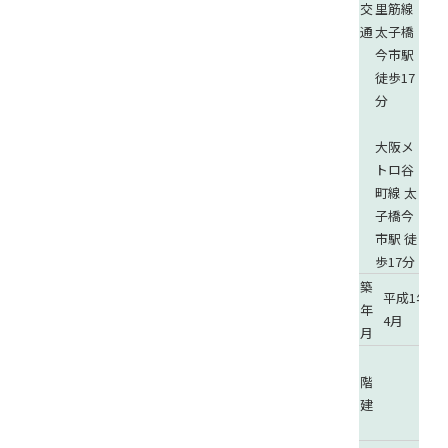
交
里筋線
通
太子橋
今市駅
徒歩17
分
大阪メ
トロ谷
町線 太
子橋今
市駅 徒
歩17分
築
平成1年
構
年
4月
造
月
部
階
屋
建
階
数