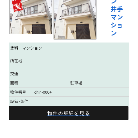
ン
井手
マン
ショ
ン
賃料
マンション
所在地
交通
面積
駐車場
物件番号
chin-0004
設備・条件
物件の詳細を見る