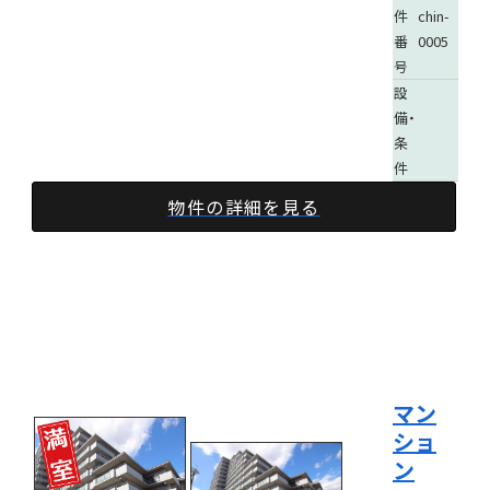
件
chin-
番
0005
号
設
備・
条
件
物件の詳細を見る
マン
ショ
ン