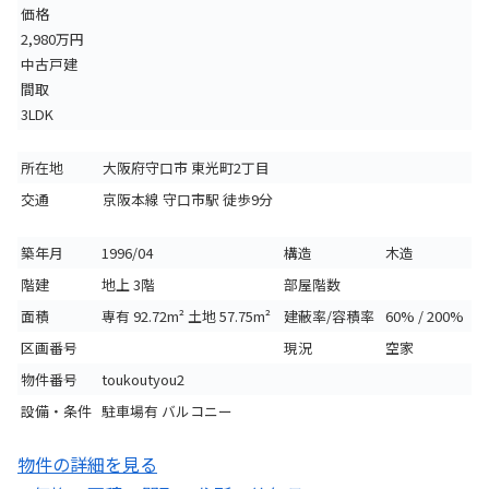
価格
2,980万円
中古戸建
間取
3LDK
所在地
大阪府守口市 東光町2丁目
交通
京阪本線 守口市駅 徒歩9分
築年月
1996/04
構造
木造
階建
地上 3階
部屋階数
面積
専有 92.72m² 土地 57.75m²
建蔽率/容積率
60% / 200%
区画番号
現況
空家
物件番号
toukoutyou2
設備・条件
駐車場有
バルコニー
物件の詳細を見る