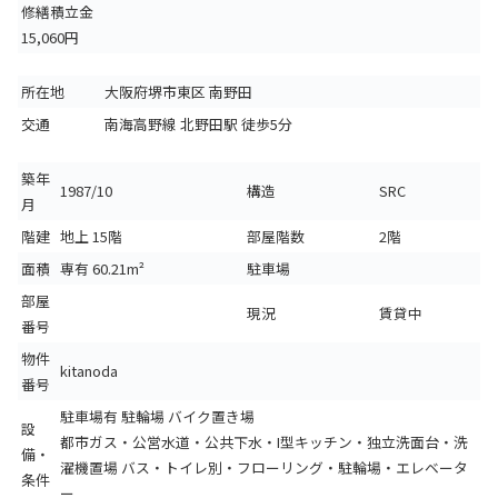
修繕積立金
15,060円
所在地
大阪府堺市東区 南野田
交通
南海高野線 北野田駅 徒歩5分
築年
1987/10
構造
SRC
月
階建
地上 15階
部屋階数
2階
面積
専有 60.21m²
駐車場
部屋
現況
賃貸中
番号
物件
kitanoda
番号
駐車場有
駐輪場
バイク置き場
設
都市ガス・公営水道・公共下水・I型キッチン・独立洗面台・洗
備・
濯機置場 バス・トイレ別・フローリング・駐輪場・エレベータ
条件
ー