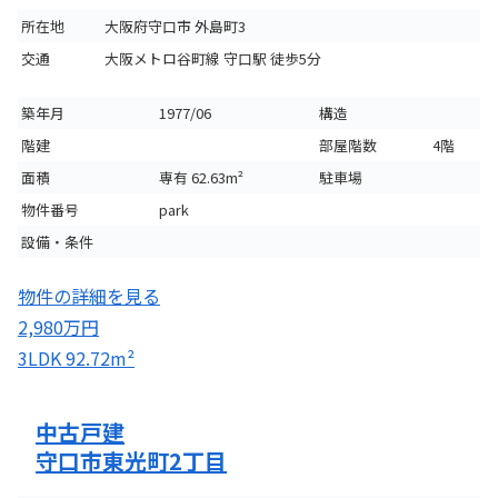
所在地
大阪府守口市 外島町3
交通
大阪メトロ谷町線 守口駅 徒歩5分
築年月
1977/06
構造
階建
部屋階数
4階
面積
専有 62.63m²
駐車場
物件番号
park
設備・条件
物件の詳細を見る
2,980万円
3LDK
92.72m²
中古戸建
守口市東光町2丁目