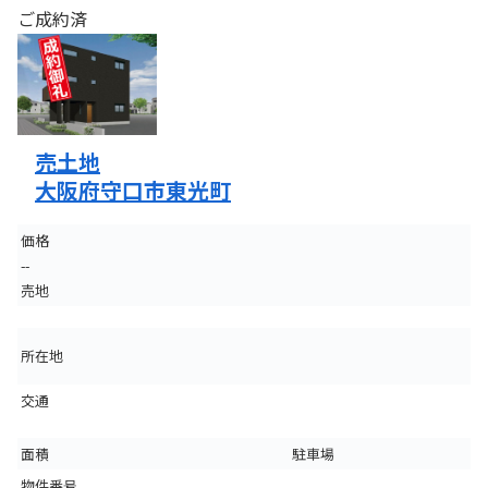
ご成約済
売土地
大阪府守口市東光町
価格
--
売地
所在地
交通
面積
駐車場
物件番号