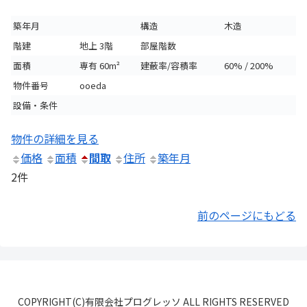
築年月
構造
木造
階建
地上 3階
部屋階数
面積
専有 60m²
建蔽率/容積率
60% / 200%
物件番号
ooeda
設備・条件
物件の詳細を見る
価格
面積
間取
住所
築年月
2件
前のページにもどる
COPYRIGHT(C)有限会社プログレッソ ALL RIGHTS RESERVED