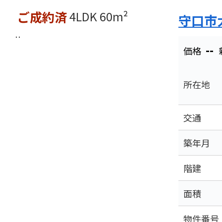
ご成約済
4LDK
60m²
守口市
--
価格
所在地
交通
築年月
階建
面積
物件番号