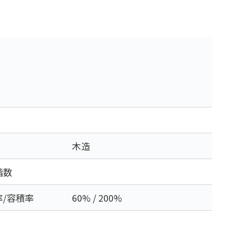
木造
階数
率/容積率
60% / 200%