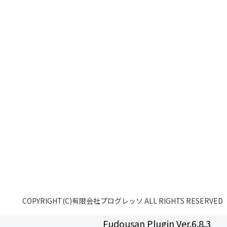
COPYRIGHT(C)有限会社プログレッソ ALL RIGHTS RESERVED
Fudousan Plugin Ver.6.8.3