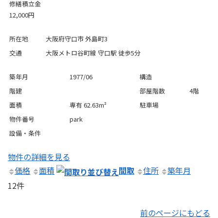
修繕積立金
12,000円
所在地
大阪府守口市 外島町3
交通
大阪メトロ谷町線 守口駅 徒歩5分
築年月
1977/06
構造
階建
部屋階数
4階
面積
専有 62.63m²
駐車場
物件番号
park
設備・条件
物件の詳細を見る
価格
面積
間取
住所
築年月
12件
前のページにもどる