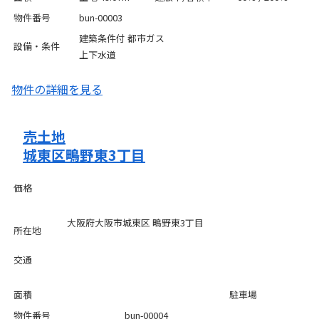
物件番号
bun-00003
建築条件付
都市ガス
設備・条件
上下水道
物件の詳細を見る
売土地
城東区鴫野東3丁目
価格
大阪府大阪市城東区 鴫野東3丁目
所在地
交通
面積
駐車場
物件番号
bun-00004