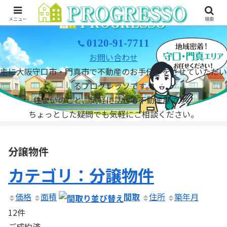
メニュー
検索
0120-91-7711
お問い合わせ
主に大阪守口市・門真市で不動産のお手伝いをさせていただい
るプログレッソです。
住まいのこと、気軽に話せる不動産屋です。
ちょっとした疑問でも気軽にご相談ください。
分譲物件
カテゴリ：分譲物件
価格
面積
間取
住所
築年月
12件
ご成約済