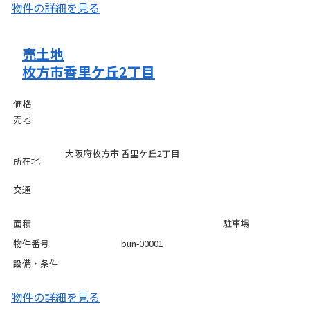
物件の詳細を見る
売土地
枚方市香里ケ丘2丁目
価格
売地
大阪府枚方市 香里ケ丘2丁目
所在地
交通
面積
駐車場
物件番号
bun-00001
設備・条件
物件の詳細を見る