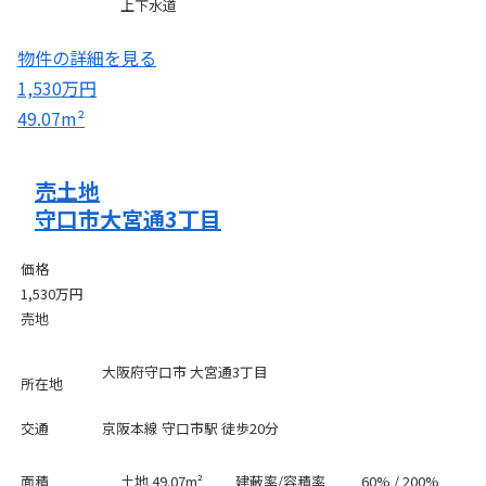
上下水道
物件の詳細を見る
1,530万円
49.07m²
売土地
守口市大宮通3丁目
価格
1,530万円
売地
大阪府守口市 大宮通3丁目
所在地
交通
京阪本線 守口市駅 徒歩20分
面積
土地 49.07m²
建蔽率/容積率
60% / 200%