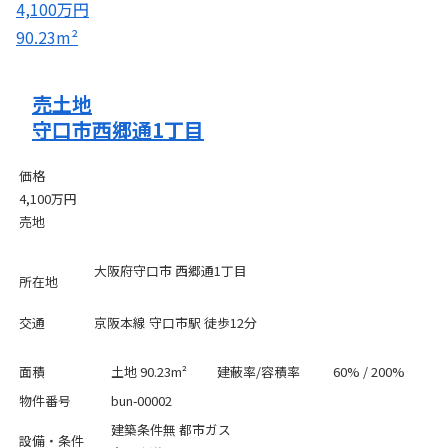
4,100万円
90.23m²
売土地
守口市西郷通1丁目
価格
4,100万円
売地
大阪府守口市 西郷通1丁目
所在地
交通
京阪本線 守口市駅 徒歩12分
面積
土地 90.23m²
建蔽率/容積率
60% / 200%
物件番号
bun-00002
建築条件無
都市ガス
設備・条件