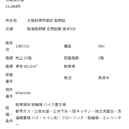
15,060円
所在地
大阪府堺市東区 南野田
交通
南海高野線 北野田駅 徒歩5分
築年
1987/10
構造
SRC
月
階建
地上 15階
部屋階数
2階
面積
専有 60.21m²
駐車場
部屋
現況
賃貸中
番号
物件
kitanoda
番号
駐車場有
駐輪場
バイク置き場
設
都市ガス・公営水道・公共下水・I型キッチン・独立洗面台・洗
備・
濯機置場 バス・トイレ別・フローリング・駐輪場・エレベータ
条件
ー