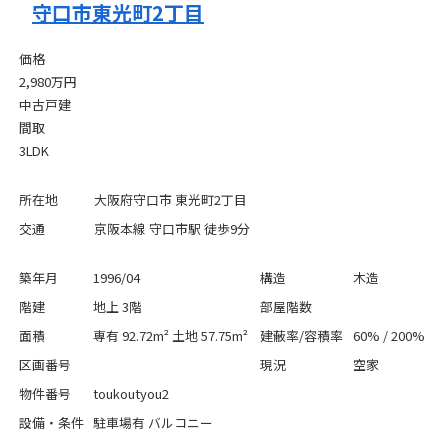
守口市東光町2丁目
価格
2,980万円
中古戸建
間取
3LDK
所在地
大阪府守口市 東光町2丁目
交通
京阪本線 守口市駅 徒歩9分
築年月
1996/04
構造
木造
階建
地上 3階
部屋階数
面積
専有 92.72m² 土地 57.75m²
建蔽率/容積率
60% / 200%
区画番号
現況
空家
物件番号
toukoutyou2
設備・条件
駐車場有
バルコニー